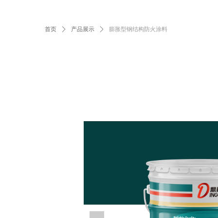
首页
ꄲ
产品展示
ꄲ
膨胀型钢结构防火涂料